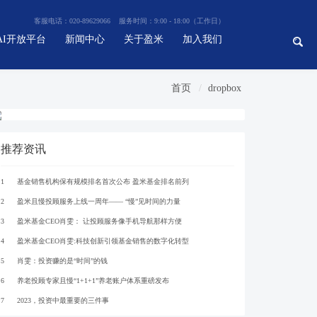
客服电话：020-89629066 服务时间：9:00 - 18:00（工作日）
AI开放平台
新闻中心
关于盈米
加入我们
首页
dropbox
推荐资讯
1
基金销售机构保有规模排名首次公布 盈米基金排名前列
2
盈米且慢投顾服务上线一周年—— “慢”见时间的力量
3
盈米基金CEO肖雯： 让投顾服务像手机导航那样方便
4
盈米基金CEO肖雯:科技创新引领基金销售的数字化转型
5
肖雯：投资赚的是“时间”的钱
6
养老投顾专家且慢“1+1+1”养老账户体系重磅发布
7
2023，投资中最重要的三件事