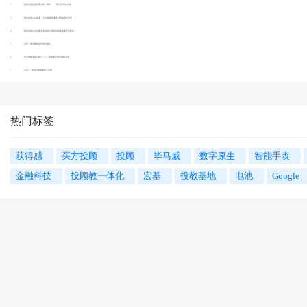
2
盈米且慢投顾服务上线一周年—— “慢”见时间的力量
3
盈米基金CEO肖雯： 让投顾服务像手机导航那样方便
4
盈米基金CEO肖雯:科技创新引领基金销售的数字化转型
5
肖雯：投资赚的是“时间”的钱
6
养老投顾专家且慢“1+1+1”养老账户体系重磅发布
7
2023，投资中最重要的三件事
热门标签
获得感
买方投顾
投顾
毕马威
数字原生
智能手表
金融科技
投顾教一体化
宏基
投教基地
电池
Google