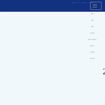
客服电话：020-89629066 服务时间：9:00 - 18:00（工作日）
Toggle
navigation
首页
蜂鸟
且慢
啟明
支持体系
盈米AI开放平台
新闻中心
关于盈米
加入我们