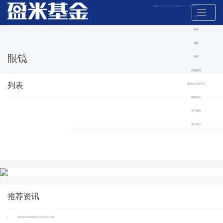
客服电话：020-89629066 服务时间：9:00 - 18:00（工作日）
Toggle
navigation
首页
蜂鸟
且慢
眼镜
啟明
支持体系
列表
盈米AI开放平台
新闻中心
关于盈米
加入我们
推荐资讯
1
基金销售机构保有规模排名首次公布 盈米基金排名前列