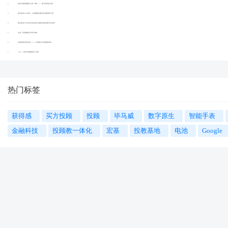
2
盈米且慢投顾服务上线一周年—— “慢”见时间的力量
3
盈米基金CEO肖雯： 让投顾服务像手机导航那样方便
4
盈米基金CEO肖雯:科技创新引领基金销售的数字化转型
5
肖雯：投资赚的是“时间”的钱
6
养老投顾专家且慢“1+1+1”养老账户体系重磅发布
7
2023，投资中最重要的三件事
热门标签
获得感
买方投顾
投顾
毕马威
数字原生
智能手表
金融科技
投顾教一体化
宏基
投教基地
电池
Google