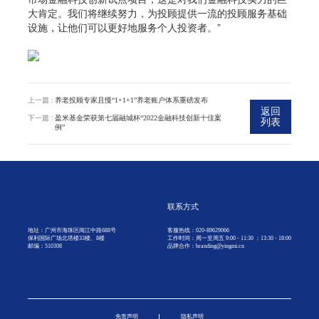
大肯定。我们将继续努力，为投顾提供一流的投顾服务基础
设施，让他们可以更好地服务个人投资者。”
上一篇 :
养老投顾专家且慢“1+1+1”养老账户体系重磅发布
返回
下一篇 :
盈米基金荣获第七届融城杯“2022金融科技创新十佳案
列表
例”
联系方式
地址：广州市海珠区阅江中路688号
客服热线：020-89629066
保利国际广场北塔楼33楼、8楼
工作时间：周一至周五 9:00 - 11:30 ；13:30 - 18:00
邮编：510308
品牌合作：branding@yingmi.cn
免责声明
隐私声明