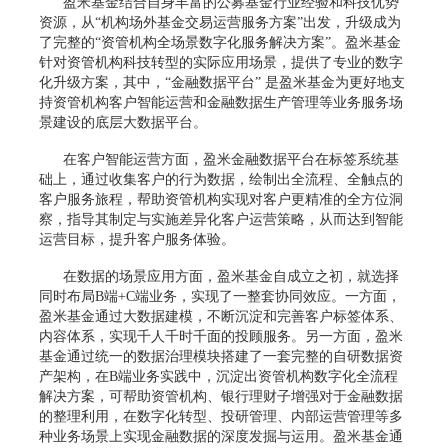
盈米基金结合自身丰富的公募基金行业经验和科技优势
资源，从“机构场外基金交易运营服务方案”出发，升级成为
了完整的“资管机构全场景数字化服务解决方案”。盈米基金
针对资管机构科技转型的实际应用场景，提供了专业的数字
化升级方案，其中，“金融数据平台” 是盈米基金为更好地支
持资管机构客户智能运营和金融数据生产管理等业务服务场
景建设的底层大数据平台。
在客户智能运营方面，盈米金融数据平台在标签系统基
础上，通过收集客户的行为数据，绘制出全流程、全触点的
客户服务旅程，帮助资管机构实现对客户更精准的全方位洞
察，指导其制定与实施差异化客户运营策略，从而达到智能
运营目标，提升客户服务体验。
在数据的场景应用方面，盈米基金自成立之初，就选择
同时布局B端+C端业务，实现了一整套协同效应。一方面，
盈米基金通过大数据建模，不断沉淀和完善客户标签体系、
内容体系，实现千人千时千面的投顾服务。另一方面，盈米
基金通过统一的数据治理模块搭建了一套完整的自研数据资
产架构，在B端业务实践中，沉淀出资管机构数字化全流程
解决方案，可帮助资管机构、银行理财子增强对于金融数据
的整理利用，在数字化转型、投研管理、内部运营管理等多
种业务场景上实现金融数据的深度发掘与运用。盈米基金通