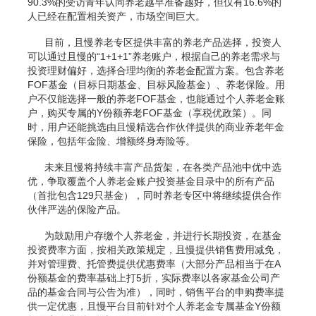
90.3%的受访青年认同养老越早准备越好，但仅有16.6%的
人已经在配置相关资产，市场空间巨大。
目前，且慢养老专区提供丰富的养老产品选择，投资人
可以通过且慢的“1+1+1”养老账户，根据自己的养老需求与
投资理财偏好，选择合理均衡的养老金配置方案。包含养老
FOF基金（目标日期基金、目标风险基金）、养老保险。用
户不仅能选择一般的养老FOF基金，也能通过个人养老金账
户，购买专属的Y份额养老FOF基金（享税优政策）。同
时，用户还能挑选由且慢精选合作伙伴提供的商业养老年金
保险，包括年金险、增额终身寿险等。
未来且慢将持续丰富产品货架，在各类产品池中优中选
优，争取覆盖个人养老金账户投资基金目录中的所有产品
（首批包含129只基金），同时养老专区中将继续提供合作
伙伴严选的保险产品。
为鼓励用户存缴个人养老金，并进行长期投资，在基金
投资费率方面，按相关政策规定，且慢提供销售费用减免，
并对管理费、托管费提供优惠费率（大部分产品相当于在A
份额基金的费率基础上打5折，实际费率以各家基金公司产
品的基金合同与公告为准），同时，销售平台的申购费率提
供一定优惠，且慢平台目前针对个人养老金专属基金Y份额