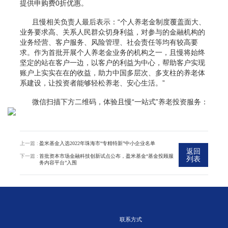
提供申购费0折优惠。
且慢相关负责人最后表示：“个人养老金制度覆盖面大、
业务要求高、关系人民群众切身利益，对参与的金融机构的
业务经营、客户服务、风险管理、社会责任等均有较高要
求。作为首批开展个人养老金业务的机构之一，且慢将始终
坚定的站在客户一边，以客户的利益为中心，帮助客户实现
账户上实实在在的收益，助力中国多层次、多支柱的养老体
系建设，让投资者能够轻松养老、安心生活。”
微信扫描下方二维码，体验且慢“一站式”养老投资服务：
上一篇 :
盈米基金入选2022年珠海市“专精特新”中小企业名单
返回
下一篇 :
首批资本市场金融科技创新试点公布，盈米基金“基金投顾服
列表
务内容平台”入围
联系方式