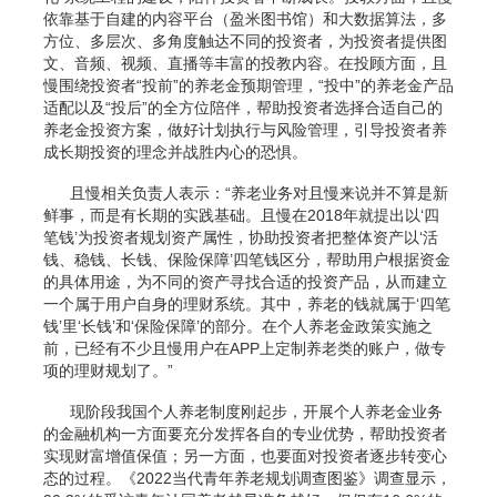
依靠基于自建的内容平台（盈米图书馆）和大数据算法，多
方位、多层次、多角度触达不同的投资者，为投资者提供图
文、音频、视频、直播等丰富的投教内容。在投顾方面，且
慢围绕投资者“投前”的养老金预期管理，“投中”的养老金产品
适配以及“投后”的全方位陪伴，帮助投资者选择合适自己的
养老金投资方案，做好计划执行与风险管理，引导投资者养
成长期投资的理念并战胜内心的恐惧。
且慢相关负责人表示：“养老业务对且慢来说并不算是新
鲜事，而是有长期的实践基础。且慢在2018年就提出以‘四
笔钱’为投资者规划资产属性，协助投资者把整体资产以‘活
钱、稳钱、长钱、保险保障’四笔钱区分，帮助用户根据资金
的具体用途，为不同的资产寻找合适的投资产品，从而建立
一个属于用户自身的理财系统。其中，养老的钱就属于‘四笔
钱’里‘长钱’和‘保险保障’的部分。在个人养老金政策实施之
前，已经有不少且慢用户在APP上定制养老类的账户，做专
项的理财规划了。”
现阶段我国个人养老制度刚起步，开展个人养老金业务
的金融机构一方面要充分发挥各自的专业优势，帮助投资者
实现财富增值保值；另一方面，也要面对投资者逐步转变心
态的过程。《2022当代青年养老规划调查图鉴》调查显示，