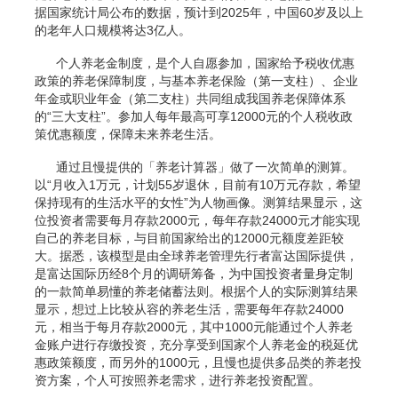
据国家统计局公布的数据，预计到2025年，中国60岁及以上
的老年人口规模将达3亿人。
个人养老金制度，是个人自愿参加，国家给予税收优惠
政策的养老保障制度，与基本养老保险（第一支柱）、企业
年金或职业年金（第二支柱）共同组成我国养老保障体系
的“三大支柱”。参加人每年最高可享12000元的个人税收政
策优惠额度，保障未来养老生活。
通过且慢提供的「养老计算器」做了一次简单的测算。
以“月收入1万元，计划55岁退休，目前有10万元存款，希望
保持现有的生活水平的女性”为人物画像。测算结果显示，这
位投资者需要每月存款2000元，每年存款24000元才能实现
自己的养老目标，与目前国家给出的12000元额度差距较
大。据悉，该模型是由全球养老管理先行者富达国际提供，
是富达国际历经8个月的调研筹备，为中国投资者量身定制
的一款简单易懂的养老储蓄法则。根据个人的实际测算结果
显示，想过上比较从容的养老生活，需要每年存款24000
元，相当于每月存款2000元，其中1000元能通过个人养老
金账户进行存缴投资，充分享受到国家个人养老金的税延优
惠政策额度，而另外的1000元，且慢也提供多品类的养老投
资方案，个人可按照养老需求，进行养老投资配置。