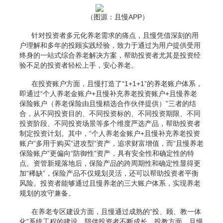
（图源：且慢APP）
针对投资者多元化养老需求的痛点，且慢凭借深刻的用
户理解和多年的投顾实践经验，致力于通过为用户提供受用
终身的一站式综合养老解决方案，帮助投资者尤其是投资经
验不足的投资者轻松上手，安心养老。
在投资账户方面，且慢打造了“1+1+1”的养老账户体系，
即通过“个人养老金账户+且慢补充养老投资账户+且慢养老
保险账户（养老保险由且慢精选合作伙伴提供）”三者的结
合，从不同投资目的、不同投资标的、不同投资期限、不同
投资阶段、不同投资场景等多个维度严选产品，帮助投资者
制定投资计划。其中，“个人养老金账户+且慢补充养老投资
账户”多用于购买“进攻型”资产，追求财富增值，而“且慢养老
保险账户”更偏向“防御性”资产，具有安全性和确定性的特
点。资管新规落地后，保险产品的跨周期性和确定性显得更
加“稀缺”，保险产品不仅规划灵活，还可以帮助投资者平衡
风险。投资者能够通过且慢养老的三大账户体系，实现养老
规划的攻守兼备。
在养老专区建设方面，且慢通过成熟的“投、顾、教一体
化”系统工程的建设，陪伴投资者不断成长。投教方面，且慢