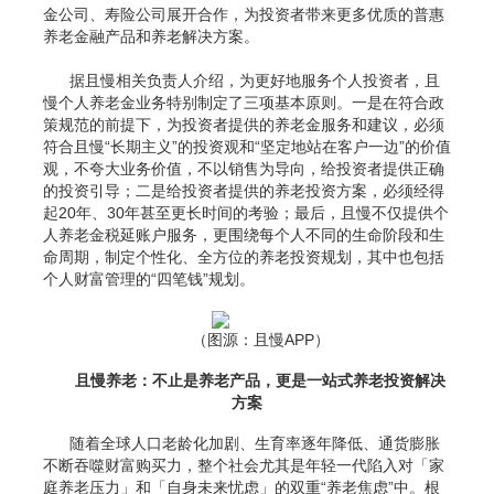
金公司、寿险公司展开合作，为投资者带来更多优质的普惠
养老金融产品和养老解决方案。
据且慢相关负责人介绍，为更好地服务个人投资者，且
慢个人养老金业务特别制定了三项基本原则。一是在符合政
策规范的前提下，为投资者提供的养老金服务和建议，必须
符合且慢“长期主义”的投资观和“坚定地站在客户一边”的价值
观，不夸大业务价值，不以销售为导向，给投资者提供正确
的投资引导；二是给投资者提供的养老投资方案，必须经得
起20年、30年甚至更长时间的考验；最后，且慢不仅提供个
人养老金税延账户服务，更围绕每个人不同的生命阶段和生
命周期，制定个性化、全方位的养老投资规划，其中也包括
个人财富管理的“四笔钱”规划。
（图源：且慢APP）
且慢养老：不止是养老产品，更是一站式养老投资解决
方案
随着全球人口老龄化加剧、生育率逐年降低、通货膨胀
不断吞噬财富购买力，整个社会尤其是年轻一代陷入对「家
庭养老压力」和「自身未来忧虑」的双重“养老焦虑”中。根