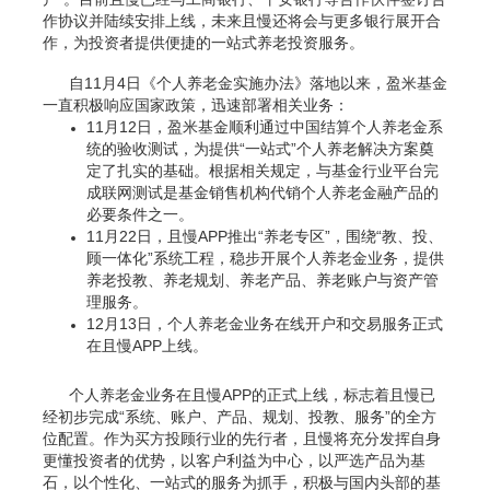
作协议并陆续安排上线，未来且慢还将会与更多银行展开合
作，为投资者提供便捷的一站式养老投资服务。
自11月4日《个人养老金实施办法》落地以来，盈米基金
一直积极响应国家政策，迅速部署相关业务：
11月12日，盈米基金顺利通过中国结算个人养老金系
统的验收测试，为提供“一站式”个人养老解决方案奠
定了扎实的基础。根据相关规定，与基金行业平台完
成联网测试是基金销售机构代销个人养老金融产品的
必要条件之一。
11月22日，且慢APP推出“养老专区”，围绕“教、投、
顾一体化”系统工程，稳步开展个人养老金业务，提供
养老投教、养老规划、养老产品、养老账户与资产管
理服务。
12月13日，个人养老金业务在线开户和交易服务正式
在且慢APP上线。
个人养老金业务在且慢APP的正式上线，标志着且慢已
经初步完成“系统、账户、产品、规划、投教、服务”的全方
位配置。作为买方投顾行业的先行者，且慢将充分发挥自身
更懂投资者的优势，以客户利益为中心，以严选产品为基
石，以个性化、一站式的服务为抓手，积极与国内头部的基