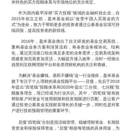
米特色的买方投顾体系与市场地位的充分肯定。
作为国内最早深耕“买方投顾”领域的金融科技企业，自
2015年创立之初，盈米基金就以“改变中国人买基金的方
式”为使命，致力于帮助更多的投资者通过公募基金实现可持
续回报，提高投资者的获得感。
2016年，盈米基金推出了自主研发的基金交易系统，
重构基金业务方案和清算流程，将各类业务模块化、结构
化，通过灵活接口组合满足多变的业务需求；交易系统架构
搭建更加完善更加灵活，大幅提升接入效率，当时一经推出
就受到互联网理财平台和各类理财机构的关注和青睐。
为解决“基金赚钱、基民不赚钱”这一行业痼疾，盈米基金
旗下专注于个人理财的基金投顾平台——且慢，先后于2018
年提出“四笔钱”投顾体系和2020年提出“三分投、七分顾”投
顾服务理念，现已经成为行业共识。其中，“四笔钱”能有效
帮助客户对资金可使用期限和投资期限进行匹配，是让客户
通过投资公募基金实现财富增长的关键一步，同时也是对客
户进行投前预期管理的重要环节。
且慢“四笔钱”分别是指活钱管理、稳健理财资金、长期投
资资金和保险保障资金，“且慢”根据每笔钱的具体用途，为