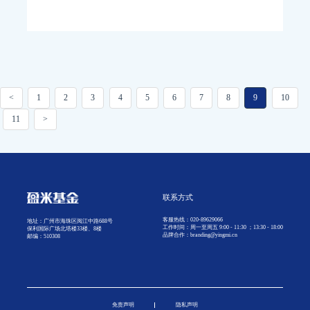
<
1
2
3
4
5
6
7
8
9
10
11
>
联系方式
客服热线：020-89629066
地址：广州市海珠区阅江中路688号
工作时间：周一至周五 9:00 - 11:30 ；13:30 - 18:00
保利国际广场北塔楼33楼、8楼
品牌合作：branding@yingmi.cn
邮编：510308
免责声明
隐私声明