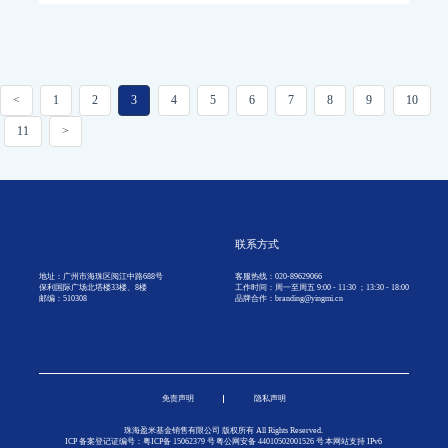
<
1
2
3
4
5
6
7
8
9
10
11
>
联系方式
地址：广州市海珠区阅江中路688号
客服热线：020-89629066
保利国际广场北塔楼33楼、8楼
工作时间：周一至周五 9:00 - 11:30 ；13:30 - 18:00
邮编：510308
品牌合作：branding@yingmi.cn
免责声明
隐私声明
珠海盈米基金销售有限公司 版权所有 All Rights Reserved.
ICP 备案登记证编号：粤ICP备
15062379
号
粤公网安备 44010502001526 号
本网站支持 IPv6