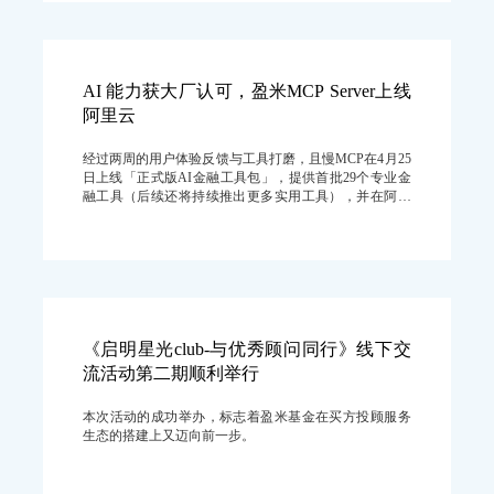
AI 能力获大厂认可，盈米MCP Server上线
阿里云
经过两周的用户体验反馈与工具打磨，且慢MCP在4月25
日上线「正式版AI金融工具包」，提供首批29个专业金
融工具（后续还将持续推出更多实用工具），并在阿里
云百炼平台进行同步首发。
《启明星光club-与优秀顾问同行》线下交
流活动第二期顺利举行
本次活动的成功举办，标志着盈米基金在买方投顾服务
生态的搭建上又迈向前一步。