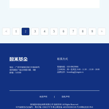
<
1
2
3
4
5
6
7
8
9
>
联系方式
客服热线：020-89629066
地址：广州市海珠区阅江中路688号
工作时间：周一至周五 9:00 - 11:30 ；13:30 - 18:00
保利国际广场北塔楼33楼、8楼
品牌合作：branding@yingmi.cn
邮编：510308
免责声明
隐私声明
珠海盈米基金销售有限公司 版权所有 All Rights Reserved.
ICP 备案登记证编号：粤ICP备
15062379
号
粤公网安备 44010502001526 号
本网站支持 IPv6