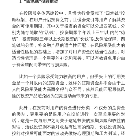
1. “四笔钱”投顾框架
在投顾服务体系建设中，且慢为行业贡献了“四笔钱”投
顾框架。在用户开启投资之前，且慢会先引导用户了解其资
金的可使用期限。其中关于投资的资金可以分成四笔钱，分
别为随存随取的“活钱”、投资期限半年以上三年以 内的“稳
钱”、投资期限三年以上长期投资的“长钱”以及保险保障。四
笔钱的分类，将金融产品的适当性匹配，在风险承受能力的
适当性匹配的基础上，增加了对用户资金的适当性匹配，对
适当性管理是一个重要的补充和完善，可以有效避免用户由
于资金错配而带来的亏损风险。
比如一个风险承受能力较高的用户，但手头上的可用资
金是一个月以内的短期资金，这样的短期资金并不会由于主
人的风险承受能力高而变得与众不同，依然只能匹配最低风
险的投资产品避免因为短期波动而带来的亏损。
此外，在投前对用户的资金进行分类，不仅分的是资金
的类别，更重要的是跟用户在投前进行一次至关重要的对
话，这是一次与用户之间关于这笔投资的预期风险和收益的
对话，活钱投资则不要对收益有过高的预期、长钱投资则在
投前对投后可能面对的波动先做好心理预期和压力测试，经