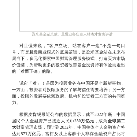
盈米基金副总裁、且慢业务负责人林杰才发表讲话
对且慢来说，“客户立场、站在客户一边”不是一句口
号，而是且慢商业模式的底层逻辑，是盈米基金站在未来布
局当下，多元化探索中国财富管理服务模式，打造买方市场
价值链，为帮助更多的投资者改善基金投资持有体验而走出
的「难而正确」的路。
说它「难」！是因为投顾业务在中国还是个新鲜事物，
一方面，投资者对投顾服务的了解与信任需要培养；另一方
面，投顾的发展要依赖政府、机构和投资者三方面的共同努
力。
根据麦肯锡最近公布的数据显示，截至2022年底，中国
居民个人金融资产已接近人民币
250万亿元
，成为
全球第二
大
财富管理市场，预计到2032年，中国整体个人金融资产将
达到
571万亿元
，富裕及以上客群个人非存金融资产占比将