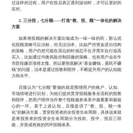
过这样的过程，用户在投后真正遇到波动时，才可以更好的
应对。
2. 三分投，七分顾——打造“教、投、顾”一体化的解决
方案
如果将投顾的解决方案比喻成为一味一味的药，那么优
化投顾策略可以治标，但无法治本。比如严控资金进出结构
的策略，用户仍然可能在高位的时候忍不住开黑车自行追高
买入，比如通过均衡风险控制回撤的策略，也有用户会在牛
市阶段嫌弃涨得太慢。所以要彻底解决"基金赚钱，基民不赚
钱"的问题，治本是通过投教和陪伴，不断提升用户的认知能
力和水平。
且慢认为“七分顾”要做的就是围绕用户的账户、认知、
市场情绪进行识别，为他们提供贯穿投顾服务全流程的投教
和陪伴，把用户陪伴当作整个投顾服务体系中最重要和最核
心的一环。基于上述认知，且慢提供了“教、投、顾一体
化”的解决方案，贯穿投资者的全投资生命周期，具体说来就
是将投资者的投资全生命周期分为投前、投中、投后三部
曲，并形成有效的闭环投顾体系。