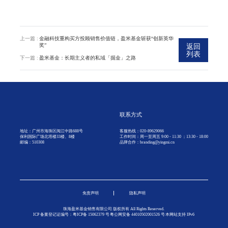
上一篇 :
金融科技重构买方投顾销售价值链，盈米基金斩获“创新英华
奖”
返回
列表
下一篇 :
盈米基金：长期主义者的私域「掘金」之路
联系方式
地址：广州市海珠区阅江中路688号
客服热线：020-89629066
保利国际广场北塔楼33楼、8楼
工作时间：周一至周五 9:00 - 11:30 ；13:30 - 18:00
邮编：510308
品牌合作：branding@yingmi.cn
免责声明
隐私声明
珠海盈米基金销售有限公司 版权所有 All Rights Reserved.
ICP 备案登记证编号：粤ICP备
15062379
号
粤公网安备 44010502001526 号
本网站支持 IPv6