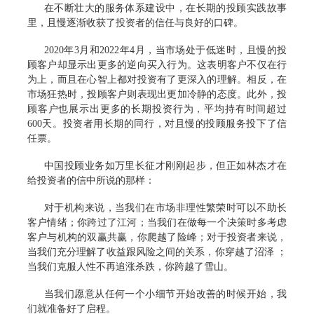
在不断壮大的服务体系建设中，在长期的投顾实践故事
里，且慢逐渐收获了投资者的信任与良好的口碑。
2020年3月和2022年4月，当市场处于低迷时，且慢的投
顾客户却显示出更多的逆向买入行为。这表明客户不仅在行
为上，而且在心智上都对投资有了更深入的理解。相反，在
市场狂热时，投顾客户则表现出更加冷静的态度。此外，投
顾客户也展示出更多的长期投资行为，平均持有时间超过
600天。投资者用长期的同行，对且慢的投顾服务投下了信
任票。
中国投顾业务如万里长征才刚刚起步，但正如林杰才在
给投资者的信中所说的那样：
对于机构来说，当我们在市场非理性繁荣时可以不助长
客户情绪；你跨过了江河；当我们在做每一个决策时多考虑
客户与机构的双赢共赢，你爬越了险峰；对于投资者来说，
当我们充分理解了收益跟风险之间的关系，你穿越了沼泽 ；
当我们克服人性不再追涨杀跌，你跨越了雪山。
当我们愿意从任何一个小细节开始改善的时候开始，我
们就准备好了启程。