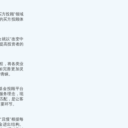
买方投顾”领域
的买方投顾体
金就以“改变中
提高投资者的
程，将各类业
加完善更加灵
和青睐。
基金投顾平台
顾服务理念，现
行匹配，是让客
重要环节。
“且慢”根据每
金进出结构。