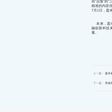
而“且慢”的
精准的内容持
7月1日，盈
未来，盈
融创新科技
量。
上一篇 :
盈米
下一篇 :
养老