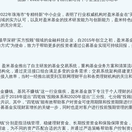
2022年珠海市“专精特新”中小企业，表明了行业权威机构对盈米基金在“
领域的实力认可，以及对盈米基金的技术研发能力与创新能力，盈米特色
位的充分肯定。
最早深耕“买方投顾”领域的金融科技企业，自2015年创立之初，盈米基
的方式”为使命，致力于帮助更多的投资者通过公募基金实现可持续回报，
年，盈米基金推出了自主研发的基金交易系统，重构基金业务方案和清算流
结构化，通过灵活接口组合满足多变的业务需求；交易系统架构搭建更
升接入效率，当时一经推出就受到互联网理财平台和各类理财机构的关注
基金赚钱、基民不赚钱”这一行业痼疾，盈米基金旗下专注于个人理财的
后于2018年提出“四笔钱”投顾体系和2020年提出“三分投、七分顾”投
共识。其中，“四笔钱”能有效帮助客户对资金可使用期限和投资期限进
公募基金实现财富增长的关键一步，同时也是对客户进行投前预期管理的
笔钱”分别是指活钱管理、稳健理财资金、长期投资资金和保险保障资金，
用途，为不同的资产匹配合适的方案，并通过严选策略帮助客户控制资