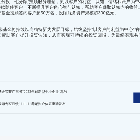
“三分投、七分顾”投顾服务理念，则以客户的利益、认知、情绪和账户为
续陪伴客户，不断提升客户的心智与认知，帮助客户赚取认知内的收益。
米基金投顾签约客户超50万名，投顾服务资产规模超300亿元。
米基金将持续以专精特新为发展目标，始终坚持“以客户的利益为中心”的
来帮助客户提升投资认知，从而实现可持续的投资回报，为最终实现共
基金荣获广东省“2022年创新型中小企业”称号
投顾专家且慢“1+1+1”养老账户体系重磅发布