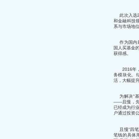
此次入选
和金融科技
系与市场地
作为国内
国人买基金
获得感。
2016
务模块化、
活，大幅提
为解决“
——且慢，先
已经成为行业
户通过投资
且慢“四
笔钱的具体