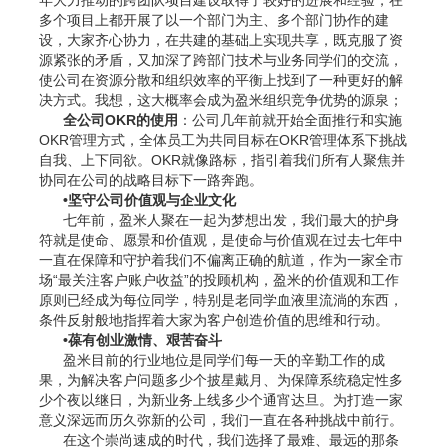
多个项目上都开展了以一个部门为主、多个部门协作的建
设，大家齐心协力，在共建的基础上实现共享，既克服了资
源紧张的矛盾，又加深了跨部门技术与业务同学们的交流，
使公司在资源分散和组织效率的平衡上找到了一种更好的解
决方式。我想，这大概率会成为盈米组织竞争优势的源泉；
全公司OKR的使用
：公司几年前就开始全面推行和实施
OKR管理方式，全体员工为共同目标在OKR管理体系下挑战
自我、上下同欲。OKR就像路标，指引着我们所有人聚焦并
协同在公司的战略目标下一路奔跑。
•坚守公司价值观与企业文化
七年前，盈米人聚在一起为梦想出发，我们最大的护身
符就是使命、愿景和价值观，是使命与价值观在过去七年中
一直在保障和守护着我们不偏离正确的航道，作为一家全市
场“最关注客户账户收益”的投顾机构，盈米的价值观和工作
原则已经成为每位同学，特别是老同学血液里流淌的东西，
条件反射般地指挥着大家为客户创造价值的思维和行动。
•葆有创业激情、艰苦奋斗
盈米目前的行业地位是同学们每一天的辛勤工作的成
果，为解决客户问题多少个披星戴月、为保障系统稳定性多
少个夜以继日，为新业务上线多少个通宵达旦。为打造一家
意义深远而历久弥新的公司，我们一直在各种挑战中前行。
在这个崇尚速成的时代，我们选择了最难、最远的那条