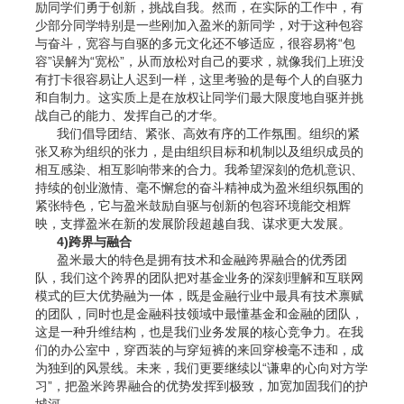
励同学们勇于创新，挑战自我。然而，在实际的工作中，有
少部分同学特别是一些刚加入盈米的新同学，对于这种包容
与奋斗，宽容与自驱的多元文化还不够适应，很容易将“包
容”误解为“宽松”，从而放松对自己的要求，就像我们上班没
有打卡很容易让人迟到一样，这里考验的是每个人的自驱力
和自制力。这实质上是在放权让同学们最大限度地自驱并挑
战自己的能力、发挥自己的才华。
我们倡导团结、紧张、高效有序的工作氛围。组织的紧
张又称为组织的张力，是由组织目标和机制以及组织成员的
相互感染、相互影响带来的合力。我希望深刻的危机意识、
持续的创业激情、毫不懈怠的奋斗精神成为盈米组织氛围的
紧张特色，它与盈米鼓励自驱与创新的包容环境能交相辉
映，支撑盈米在新的发展阶段超越自我、谋求更大发展。
4)跨界与融合
盈米最大的特色是拥有技术和金融跨界融合的优秀团
队，我们这个跨界的团队把对基金业务的深刻理解和互联网
模式的巨大优势融为一体，既是金融行业中最具有技术禀赋
的团队，同时也是金融科技领域中最懂基金和金融的团队，
这是一种升维结构，也是我们业务发展的核心竞争力。在我
们的办公室中，穿西装的与穿短裤的来回穿梭毫不违和，成
为独到的风景线。未来，我们更要继续以“谦卑的心向对方学
习”，把盈米跨界融合的优势发挥到极致，加宽加固我们的护
城河。