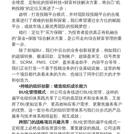
全维度、定制化的投研科技+财富科技解决方案，将自己“机
构投顾”的定位又推进了一步；
啟明：打造投顾平台模式，并对现阶段投顾平台的合规
发展进行了艰难的创新和探索，我们希望通过全方位的赋能
平台，成就市场上最优秀团队的投顾梦想；
稳行：定位于“买方保顾”，为投资者提供真正有机融合
的“基金+保险”综合解决方案，是公司走向综合财富管理的重
要一步。
除了前端BU，我们中后台的业务创新就更多，例如我们
的超级转换、极速回款、定制账户、超级盈米宝、信号类发
车、SCRM、PMS、CDP、盈米基金助手、内容平台等等，
我们正在打造一个基于投顾业务的行业基础设施，这里的每
一个项目都代表着未来的方向、也倾注了同学们巨大的才华
和创造力。
•持续的组织创新：锻造组织成长能力
BU化管理模式
：对公司业务线进行BU化管理，这样的
扁平化组织体系既共享了公司的底层技术和业务体系，又发
挥了BU更贴近客户、更高效响应客户需求、更聚焦服务客户
的优势。这一套分布式的组织管理体系与我们分步式的产品
服务与技术体系相得益彰、相互成就；
跨部门的战略项目共建共享
：BU化管理的扁平化模式一
定程度上必然会面临资源分散、重复建设的挑战。公司这两
年大力推动的跨团队项目建设取得了较好的进展和经验，在