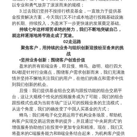
以专业和勇气放弃了滚滚而来的规模；
3.过去我们坚持不按排行榜卖基金，一直致力于提供基
金投资解决方案，今天我们又不计成本地进行投顾基础设施
的长期、持续投入，为盈米下一步更快速的发展奠定基础。
持续七年这样艰苦卓绝的努力，我们不断地突破自己，
就这样逐渐地将窄路走成了宽途。
02走远路
聚焦客户，用持续的业务与组织创新迎接纷至沓来的挑
战
•坚持业务创新：围绕客户创造价值
盈米的所有前端业务，即且慢、蜂鸟、啟明、稳行四大
BU都是针对行业痛点，围绕客户需求创新而来，我们充满激
情并坚持不懈地关注我们的用户，在他们的痛点和需求中找
到我们创新的机会。
且慢：我们提供基金组合交易与跟投功能的组合交易平
台，这让大规模个性化的投顾服务成为了可能，我们的组合
跟投模式也成为当前市场广泛认可的投顾业务的主流模式，
从这个角度，我们的确改变了中国人买基金的方式；
蜂鸟：我们将电子化交易运用于机构业务场景，帮助机
构客户实现交易运营效率的提升，并且通过“中央厨房式”的
增值服务协助他们在投资中更加专业和精准。现在，我们又
将盈米的C端服务能力和B端业务结合起来，为机构客户提供