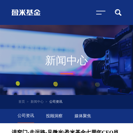
新闻中心
首页
>
新闻中心
>
公司资讯
公司资讯
投顾洞察
媒体聚焦
进窄门·走远路·见微光|盈米基金七周年CEO肖