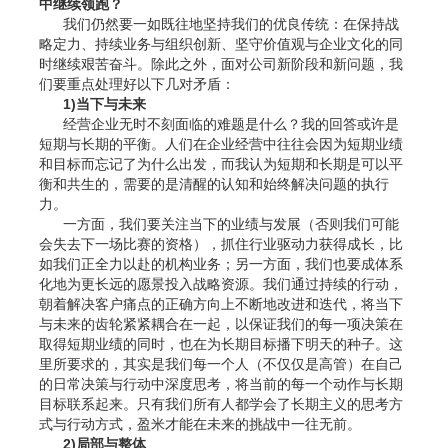
中继续领跑？
我们仍然要一如既往地坚持我们的优良传统：在保持战
略定力、持续业务与组织创新、坚守价值观与企业文化的同
时继续艰苦奋斗。除此之外，面对公司新阶段和新问题，我
们要重点处理好以下几对矛盾：
1)当下与未来
经营企业无时不刻面临的难题是什么？我的回答或许是
短期与长期的平衡。人们在企业经营中往往会因为短期业绩
和目标而忘记了为什么出发，而我认为短期和长期是可以平
衡和共生的，需要的是清醒的认知和始终解决问题的执行
力。
一方面，我们要关注当下的业绩与发展（否则我们可能
会失去下一场比赛的资格），抓住行业驱动力获得成长，比
如我们正全力以赴的机构业务；另一方面，我们也要成体系
化地为更长远的愿景投入战略资源。我们通过持续的行动，
朝着解决客户痛点的正确方向上不断地改进和迭代，将当下
与未来的齿轮紧紧耦合在一起，以保证我们的每一项决策在
取得短期业绩的同时，也在为长期目标播下明天的种子。这
里所要求的，其实是我们每一个人（不仅仅是高管）在自己
的日常决策与行动中深度思考，将当前的每一个动作与长期
目标联系起来。只有我们所有人都学会了长期主义的思考方
式与行动方式，盈米才能在未来的挑战中一往无前。
2)局部与整体