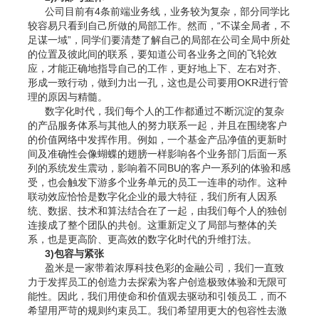
公司目前有4条前端业务线，业务较为复杂，部分同学比
较容易只看到自己所做的局部工作。然而，“不谋全局者，不
足谋一域”，同学们要清楚了解自己的局部在公司全局中所处
的位置及彼此间的联系，要知道公司各业务之间的飞轮效
应，才能正确地指导自己的工作，更好地上下、左右对齐、
形成一致行动，做到力出一孔，这也是公司要用OKR进行管
理的原因与精髓。
数字化时代，我们每个人的工作都通过不断沉淀的复杂
的产品服务体系与其他人的努力联系一起，并且在围绕客户
的价值网络中发挥作用。例如，一个基金产品净值的更新时
间及准确性会像蝴蝶的翅膀一样影响各个业务部门后面一系
列的系统发生震动，影响着不同BU的客户一系列的体验和感
受，也会触发下游多个业务单元的员工一连串的动作。这种
联动效应恰恰是数字化企业的最大特征，我们所有人因系
统、数据、技术和算法结合在了一起，由我们每个人的独创
连接成了整个团队的共创。这重新定义了局部与整体的关
系，也是更高阶、更高效的数字化时代的升维打法。
3)包容与紧张
盈米是一家带着浓厚科技色彩的金融公司，我们一直致
力于发挥员工的创造力去探索为客户创造极致体验和无限可
能性。因此，我们用使命和价值观去驱动和引领员工，而不
希望用严苛的规则约束员工。我们希望用更大的包容性去激