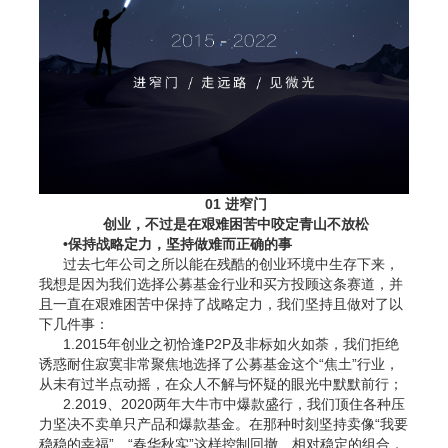
01 进窄门
创业，不过是在艰难困苦中咬定青山不放松
•保持战略定力，坚持做难而正确的事
过去七年公司之所以能在残酷的创业环境中生存下来，
我想是因为我们选择公募基金行业和买方投顾这条赛道，并
且一直在艰难困苦中保持了战略定力，我们坚持且做对了以
下几件事：
1.2015年创业之初恰逢P2P及非标如火如荼，我们拒绝
诱惑耐住寂寞非常聚焦地选择了公募基金这个“焦土”行业，
从未有过半点动摇，在众人不解与怀疑的眼光中默默前行；
2.2019、2020两年大牛市中爆款盛行，我们顶住各种压
力坚决不卖单只产品和爆款基金。在那种时刻坚持卖像“我要
稳稳的幸福”、“春华秋实”这样控制回撤、相对稳定的组合，