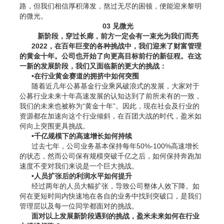
路，但我们相信厚积薄发，熬过无尽的困顿，便能迎来黎明
的微光。
03 见微光
新阶段，穿过长廊，前方一定会有一束光为我们而亮
2022，在百年巨变的各种挑战中，我们迎来了财富管理
的黄金十年。公司也开始了向更高目标前行的新征程。在这
一新的发展阶段，我们又面临新的更大的挑战：
•在行业黄金赛道的拥挤中如何突围
随着近几年公募基金行业乘风破浪式的发展，大家对于
公募行业未来十年高速发展的认知达到了前所未有的一致，
我们的未来也被称为“黄金十年”。因此，现在社会及行业的
资源都在加速向这个行业倾斜，在百团大战的时代，盈米如
何向上突围更具挑战。
•千亿规模下的高速增长如何持续
过去七年，公司业务基本保持每年50%-100%高速增长
的状态，然而公司保有规模突破千亿之后，如何保持奔跑加
速度不变对我们来说是一个巨大挑战。
•人员扩张后的利润水平如何提升
经过两年的人员大幅扩张，导致公司整体人效下降。如
何在更短时间内快速地在各自的业务中找到突破口，是我们
管理层以及每一位同学都面对的挑战。
面对以上发展新阶段遇到的挑战，盈米未来如何在行业