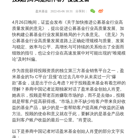
盈米基金
2022-05-06 18:31
分享到：
4月26日晚间，证监会发布《关于加快推进公募基金行业高
质量发展的意见》，提出促进公募基金行业高质量发展、加
快构建公募基金行业发展新格局的十六条意见。《意见》为
公募基金行业高质量发展道路上正确处理规模与质量、发展
与稳定、效率与公平、高增长与可持续的关系给出了全面而
细致的指引，也让全行业在高速发展中对可能出现的“唯规模
论”及时纠偏。
作为首批获得投顾资质的独立第三方基金销售平台之一，盈
米基金的To C平台“且慢”在过去几年中从未卖过一只“爆
款”基金，这是出于什么考虑？对于投顾盈米基金有着怎样的
理解？券商中国记者近期独家对话了盈米基金创始人肖雯。
她表示，投顾是帮老百姓赚取市场的β，而不是去做α，投顾
就是帮客户提高获得感。“市场上并不缺少给客户带来良好收
益的基金产品，缺少的是一套帮助客户提高账户收益的正确
方法。投顾的使命和意义就在于此，要解决的是基金产品收
益到客户账户收益的最后一公里。”肖雯说。
以下是券商中国记者对话盈米基金创始人肖雯的部分文字实
录：