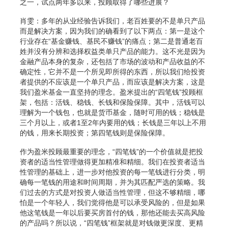
之一，试点两年多以来，投顾取得了哪些进展？
肖雯：多年的从业经验告诉我们，老百姓要的不是单只产品
而是解决方案，因为我们的确看到了以下两点：第一是这个
行业存在“基金赚钱、基民不赚钱”的痛点；第二是普通老百
姓并没有分辨和选择权益类单只产品的能力。这不光是因为
金融产品本身的复杂，还包括了市场的波动和产品收益的不
确定性，它并不是一个所见即所得的东西，所以我们给投资
者提供的不应该是一个单只产品，而应该是解决方案，这是
我们盈米基金一直坚持的理念。盈米提出的“四笔钱”投顾框
架，包括：活钱、稳钱、长钱和保险保障。其中，活钱可以
理解为一个钱包，也就是货币基金，随时可用的钱；稳钱是
三个月以上，或者1至2年内要用的钱；长钱是三年以上不用
的钱，用来长期投资；第四笔钱则是保险保障。
作为盈米投顾最重要的理念，“四笔钱”的一个价值就是把投
资者的适当性管理做得更加精准和精细。我们在投资者适当
性管理的基础上，进一步对他投资的每一笔钱进行分类，明
确每一笔钱的用途和时间周期，并为其匹配严选的策略。我
们过去的方式是对投资人做适当性管理，但这不够精细，哪
怕是一个年轻人，我们觉得他是可以承受风险的，但是如果
他这笔钱是一年以后要买房首付的钱，那他还能去买高风险
的产品吗？所以说，“四笔钱”框架就是对钱做更深度、更精