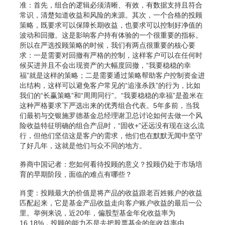
准：首先，组合的逻辑必须清晰、有效，有数据支持且符合
常识，清楚知道收益和风险的来源。其次，一个合格的投顾
策略，既要求可以保障长期收益，也要求可以控制好净值的
波动和回撤。这是影响客户持有体验的一个很重要的指标。
所以在严选投顾策略的时候，我们有两点很重要的核心要
求：一是需要对回撤有严格的控制，这样客户可以在任何时
候买进并且不会出现资产的大幅度回撤，“我要稳稳的幸
福”就是这样的策略；二是需要通过策略帮助客户控制资金进
出结构，这样可以避免客户常见的“追涨杀跌”的行为，比如
我们的“长赢策略”和“周周同行”。“我要稳稳的幸福”是盈米在
这种严格要求下严选出来的优秀组合代表。5年多前，当我
们最初与交银施罗德基金总经理谢卫总讨论如何去做一个风
险收益特征明确的组合产品时，“固收+”还远没有现在这么流
行，但他们坚信这是客户的需求，他们也在默默无闻中坚守
了好几年，这就是他们与众不同的地方。
券商中国记者：您如何看待投顾的意义？投顾仍处于市场培
育的早期阶段，面临的难点有哪些？
肖雯：投顾最大的价值是将产品的收益跟老百姓账户的收益
匹配起来，它是基金产品收益走向客户账户收益的最后一公
里。举例来说，近20年，偏股型基金年化收益率为
16.18%，投顾的能力不是去把股票基金的年收益率由