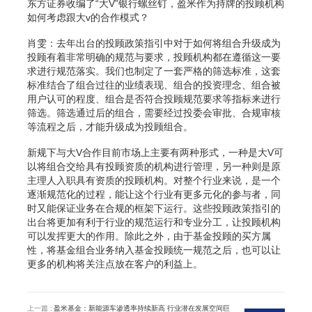
东方证券收编了“大V”银行螺丝钉，盈米作为持牌的投顾机构
如何考虑跟大v的合作模式？
肖雯：去年出台的投顾政策指引中对于如何将组合升级成为
投顾有着非常明确的规范与要求，投顾机构都在遵循这一要
求进行规范落实。我们也制定了一套严格的筛选标准，这套
标准结合了组合过往的业绩表现、组合的投资理念、组合被
用户认可的程度、组合是否符合投顾规范要求等指标来进行
筛选。筛选通过后的组合，需要经过投委会审批、合规审核
等流程之后，才能升级成为投顾组合。
新规下与大V合作目前市场上主要有两种形式，一种是大V可
以将组合交给具有投顾资质的机构进行管理，另一种则是原
主理人入职具有资质的投顾机构。对整个行业来说，是一个
逐渐规范化的过程，能让这个行业有更多元化的参与者，同
时又能保证业务在合规的框架下运行。这些投顾政策指引的
出台将更加有利于行业的规范运行和专业分工，让投顾机构
可以发挥更大的作用。除此之外，由于基金投顾的买方属
性，将基金组合业务纳入基金投顾统一规范之后，也可以让
更多的机构将关注点放在客户的利益上。
上一篇 :
盈米基金：新能源车渗透率持续新高 行业潜在发展空间巨