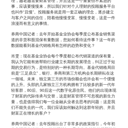
理，越老越需要财富管理，并且这是一个重要但不紧急的
事，应该要慢慢来，所以我们针对个人理财的投顾服务平台
也叫作“且慢”。投顾服务就是用一套正确的理念，逐步建立
与客户之间的信任，陪着他慢慢变富、慢慢变老，这是一件
浪漫而有意义的事情。
券商中国记者：去年开始基金业协会每季度公布基金销售渠
道的非货和股混保有量数据，您如何看待这件事？这一年的
数据能看到基金代销格局有怎样的趋势和变化？
肖雯：现在基金业协会每个季度都公布代销渠道的保有量，
我认为它能有效帮助行业建立长期的发展理念，纠正过于短
期的交易行为，是特别好的一种长期导向。基金代销格局目
前是“三足鼎立”，银行、券商和第三方机构会长期耕耘在这
一领域。未来，独立第三方的市场份额会也许会有一个缓慢
的上升。头部的几家独立三方机构拥有了比较多的新一代年
轻客群，80后、90后这一代数字化原住民。他们的出现体现
了财富的代际传承与交替，这是财富管理不可忽视的新生力
量，也是值得我们每一位金融从业者去思考的问题：这是我
们不能失去的一代，我们应该如何触达到这群年轻的、并且
财富正在增长的客户？
券商中国记者：去年投顾出台了非常多的政策指引，今年初