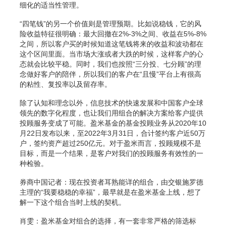
细化的适当性管理。
“四笔钱”的另一个价值则是管理预期。比如说稳钱，它的风
险收益特征很明确：最大回撤在2%-3%之间、收益在5%-8%
之间，所以客户买的时候知道这笔钱将来的收益和波动都在
这个区间里面。当市场大涨或者大跌的时候，这样客户的心
态就会比较平稳。同时，我们也按照“三分投、七分顾”的理
念做好客户的陪伴，所以我们的客户在“且慢”平台上有很高
的粘性、复投率以及留存率。
除了认知和理念以外，信息技术的快速发展和中国客户全球
领先的数字化程度，也让我们用组合的解决方案给客户提供
投顾服务变成了可能。盈米基金的基金投顾业务从2020年10
月22日发布以来，至2022年3月31日，合计签约客户近50万
户，签约资产超过250亿元。对于盈米而言，投顾规模不是
目标，而是一个结果，是客户对我们的投顾服务有效性的一
种检验。
券商中国记者：现在投资者耳熟能详的组合，由交银施罗德
主理的“我要稳稳的幸福”，最早就是在盈米基金上线，想了
解一下这个组合当时上线的契机。
肖雯：盈米基金对组合的选择，有一套非常严格的筛选标