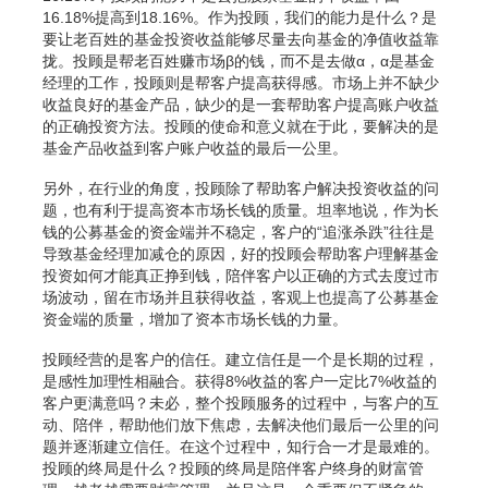
16.18%提高到18.16%。作为投顾，我们的能力是什么？是
要让老百姓的基金投资收益能够尽量去向基金的净值收益靠
拢。投顾是帮老百姓赚市场β的钱，而不是去做α，α是基金
经理的工作，投顾则是帮客户提高获得感。市场上并不缺少
收益良好的基金产品，缺少的是一套帮助客户提高账户收益
的正确投资方法。投顾的使命和意义就在于此，要解决的是
基金产品收益到客户账户收益的最后一公里。
另外，在行业的角度，投顾除了帮助客户解决投资收益的问
题，也有利于提高资本市场长钱的质量。坦率地说，作为长
钱的公募基金的资金端并不稳定，客户的“追涨杀跌”往往是
导致基金经理加减仓的原因，好的投顾会帮助客户理解基金
投资如何才能真正挣到钱，陪伴客户以正确的方式去度过市
场波动，留在市场并且获得收益，客观上也提高了公募基金
资金端的质量，增加了资本市场长钱的力量。
投顾经营的是客户的信任。建立信任是一个是长期的过程，
是感性加理性相融合。获得8%收益的客户一定比7%收益的
客户更满意吗？未必，整个投顾服务的过程中，与客户的互
动、陪伴，帮助他们放下焦虑，去解决他们最后一公里的问
题并逐渐建立信任。在这个过程中，知行合一才是最难的。
投顾的终局是什么？投顾的终局是陪伴客户终身的财富管