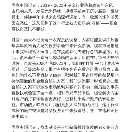
券商中国记者：2019～2021年基金行业乘着政策的东风、
市场的东风，发展尤为迅猛，规模不断创下历史新高、爆款
频出。伴随半年多以来市场深幅调整，有一批新入场的基民
套在高位，这又回到了这个行业被人逅病的“老路”——基金
赚钱而基民不赚钱。
肖雯：如果不经历这一次深度的调整，大家可能意识不到当
年卖爆款给新入场的投资者会带来什么影响。现在市场把这
个事实呈现给大家看，是在提醒我们去进行总结和思考。对
此，盈米基金一直有比较清晰的认识，即使在行业最火热的
时候，也就是2020年和2021年，我们的“且慢”平台上也没有
卖过一只爆款基金，那时有很多客户在后台给我们留言，说
你们为什么不卖爆款？确实，那时我们重点推荐的都是那些
控制回撤的基金组合解决方案，我们认为那个时候卖这些组
合解决方案可以减少市场波动对客户的影响，而后面的事实
也很快就验证了这一点，相对单只产品来说，组合解决方案
对客户的持有体验会更友好，也有利于客户账户的长期收
益。市场的大幅波动让我们更多人深刻地认识到：这个行业
成长的底层规律是能给投资者带来获得感，并且在这种正反
馈中成长。
券商中国记者：盈米基金是首批获得投顾资质的独立第三方