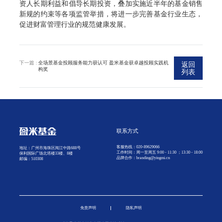
资人长期利益和倡导长期投资，叠加实施近半年的基金销售
新规的约束等各项监管举措，将进一步完善基金行业生态，
促进财富管理行业的规范健康发展。
下一篇 :
全场景基金投顾服务能力获认可 盈米基金获卓越投顾实践机
返回
构奖
列表
联系方式
客服热线：020-89629066
地址：广州市海珠区阅江中路688号
工作时间：周一至周五 9:00 - 11:30 ；13:30 - 18:00
保利国际广场北塔楼33楼、8楼
品牌合作：branding@yingmi.cn
邮编：510308
免责声明
隐私声明