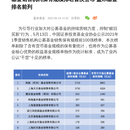
排名前列
盈米基金
2021-05-14 11:42
分享到：
为引导行业加大对公募基金的持续营销力度，抑制
“
赎旧
买新
”
行为，
5
月
13
日，中国证券投资基金业协会公示
2021
年
1
季度销售机构公募基金销售保有规模前
100
强榜单。本次榜
单剔除了含有货币基金规模的保有量统计，也将作为公募基
金核心优势的权益基金规模单独作为统计标准，成为了业内
公认
“
干货
”
十足的榜单。