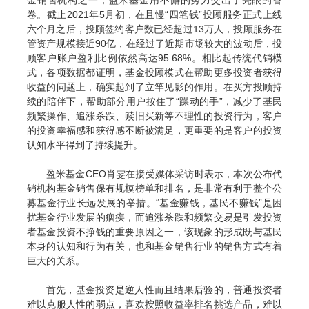
卷。截止
2021
年
5
月初，在且慢
“
四笔钱
”
投顾服务正式上线
六个月之后，投顾签约客户数已经超过
13
万人，投顾服务在
管资产规模接近
90
亿，在经过了近期市场较大的波动后，投
顾客户账户盈利比例依然高达
95.68%
。
相比起传统代销模
式，各项数据都证明，基金投顾模式在帮助更多投资者获得
收益的问题上，确实起到了立竿见影的作用。在买方投顾持
续的陪伴下，帮助部分用户按住了
“
躁动的手
”
，减少了基民
频繁操作、追涨杀跌、赎旧买新等不理性的投资行为，客户
的投资幸福感和获得感不断被满足，更重要的是客户的投资
认知水平得到了持续提升。
盈米基金
CEO
肖雯在接受媒体采访时表示，本次公布代
销机构基金销售保有规模榜单和排名，是非常有利于整个公
募基金行业长远发展的举措。
“
基金赚钱，基民不赚钱
”
是困
扰基金行业发展的痼疾，而追涨杀跌和频繁交易是引发投资
者基金投资不挣钱的重要原因之一，该现象的形成既与基民
本身的认知和行为有关，也和基金销售行业的销售方式有着
巨大的关系。
首先，基金投资是逆人性而且结果后验的，普通投资者
难以克服人性的弱点，喜欢按照收益率排名挑选产品，难以