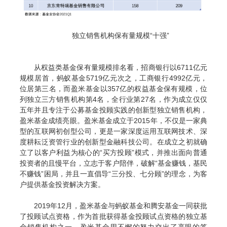
独立销售机构保有量规模
“
十强
”
从权益类基金保有量规模排名看，招商银行以
6711
亿元
规模居首，蚂蚁基金
5719
亿元次之，工商银行
4992
亿元，
位居第三名，而盈米基金以
357
亿的权益基金保有规模，位
列独立三方销售机构第
4
名，全行业第
27
名，作为成立仅仅
五年并且专注于公募基金投顾实践的创新型独立销售机构，
盈米基金成绩亮眼。
盈米基金成立于
2015
年，不仅是一家典
型的互联网初创型公司，更是一家深度运用互联网技术、深
度耕耘泛资管行业的创新型金融科技公司。在成立之初就确
立了以客户利益为核心的
“
买方投顾
”
模式，并推出面向普通
投资者的且慢平台，立志于客户陪伴，破解
“
基金赚钱，基民
不赚钱
”
困局，并且一直倡导
“
三分投、七分顾
”
的理念，为客
户提供基金投资解决方案。
2019
年
12
月，盈米基金与蚂蚁基金和腾安基金一同获批
了投顾试点资格，作为首批获得基金投顾试点资格的独立基
金销售机构之一，盈米基金用不懈的努力交出了亮眼的答