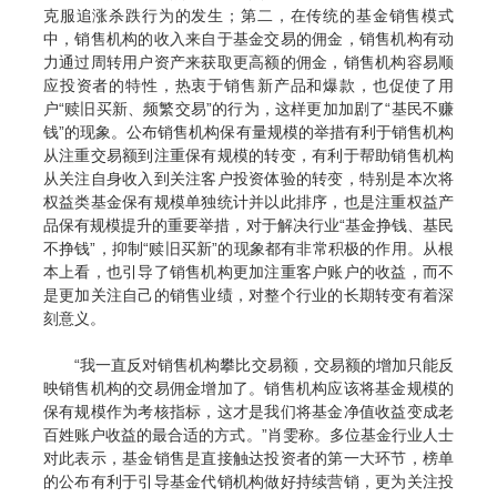
克服追涨杀跌行为的发生；第二，在传统的基金销售模式
中，销售机构的收入来自于基金交易的佣金，销售机构有动
力通过周转用户资产来获取更高额的佣金，销售机构容易顺
应投资者的特性，热衷于销售新产品和爆款，也促使了用
户
“
赎旧买新、频繁交易
”
的行为，这样更加加剧了
“
基民不赚
钱
”
的现象。
公布销售机构保有量规模的举措有利于销售机构
从注重交易额到注重保有规模的转变，有利于帮助销售机构
从关注自身收入到关注客户投资体验的转变，特别是本次将
权益类基金保有规模单独统计并以此排序，也是注重权益产
品保有规模提升的重要举措，对于解决行业
“
基金挣钱、基民
不挣钱
”
，抑制
“
赎旧买新
”
的现象都有非常积极的作用。从根
本上看，也引导了销售机构更加注重客户账户的收益，而不
是更加关注自己的销售业绩，对整个行业的长期转变有着深
刻意义。
“
我一直反对销售机构攀比交易额，交易额的增加只能反
映销售机构的交易佣金增加了。销售机构应该将基金规模的
保有规模作为考核指标，这才是我们将基金净值收益变成老
百姓账户收益的最合适的方式。
”
肖雯称。多
位基金行业人士
对此表示，基金销售是直接触达投资者的第一大环节，榜单
的公布有利于引导基金代销机构做好持续营销，更为关注投